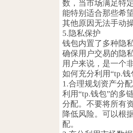
数，当市场满足特
能特别适合那些希
其他原因无法手动
5.隐私保护
钱包内置了多种隐
确保用户交易的隐
用户来说，是一个
如何充分利用“tp.
1.合理规划资产分配
利用“tp.钱包”
分配。不要将所有
降低风险。可以根
配。