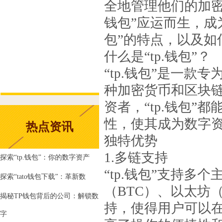
全地管理他们的加密
钱包”应运而生，成
包”的特点，以及如
什么是“tp.钱包”？
“tp.钱包”是一
种加密货币和区块
资者，“tp.钱包
性，使其成为数字
热点资讯
独特优势
1.多链支持
探索“tp.钱包”：你的数字资产
“tp.钱包”支持
探索“tato钱包下载”：革新数
（BTC）、以太坊
揭秘TP钱包背后的公司：解锁数
持，使得用户可以
字