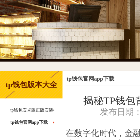
tp钱包官网app下载
tp钱包版本大全
揭秘TP钱
发布日期：20
tp钱包安卓版正版安装
tp钱包官网app下载
在数字化时代，金