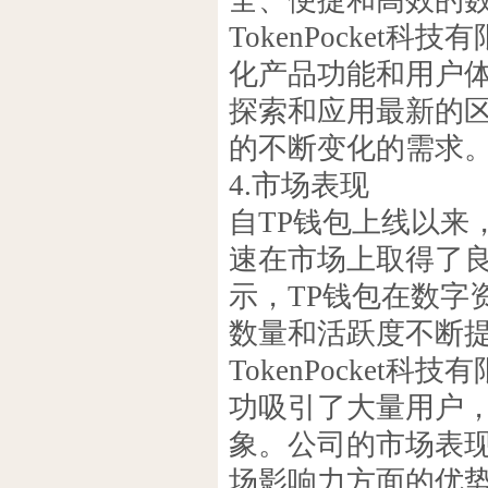
全、便捷和高效的
TokenPocke
化产品功能和用户
探索和应用最新的
的不断变化的需求
4.市场表现
自TP钱包上线以来
速在市场上取得了
示，TP钱包在数字
数量和活跃度不断
TokenPocke
功吸引了大量用户
象。公司的市场表现
场影响力方面的优