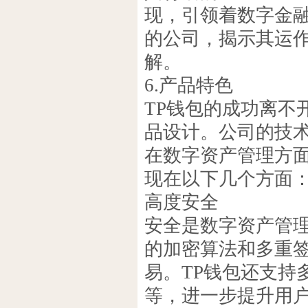
现，引领着数字金融
的公司，揭示其运
解。
6.产品特色
TP钱包的成功离不开
品设计。公司的技
在数字资产管理方面
现在以下几个方面
高度安全
安全是数字资产管理
的加密算法和多重
易。TP钱包还支持
等，进一步提升用