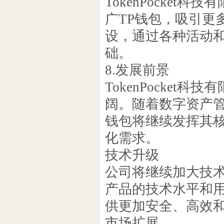
TokenPocke
广TP钱包，吸引更
设，通过各种活动和
础。
8.发展前景
TokenPocke
阔。随着数字资产管
钱包将继续发挥其
化需求。
技术升级
公司将继续加大技
产品的技术水平和用
供更加安全、高效
市场扩展