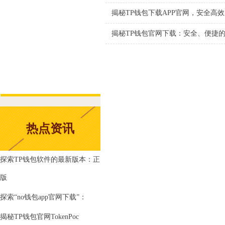
揭秘TP钱包下载APP官网，安全高
揭秘TP钱包官网下载：安全、便捷
热点资讯
探索TP钱包软件的最新版本：正
版
探索“no钱包app官网下载”：
揭秘TP钱包官网TokenPoc