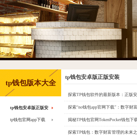
tp钱包安卓版正版安装
tp钱包版本大全
探索TP钱包软件的最新版本：正版
探索“no钱包app官网下载”：数字
tp钱包安卓版正版安
装
tp钱包官网app下载
揭秘TP钱包官网TokenPocket钱
探索TP钱包：数字财富管理的未来