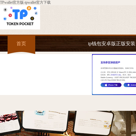
TPwallet官方版-tpwallet官方下载
首页
tp钱包安卓版正版安装