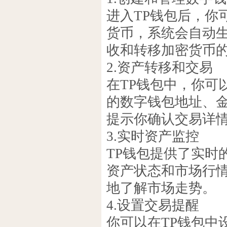
进入TP钱包后，你
货币，系统会自动
收和转移加密货币
2.资产转移和交易
在TP钱包中，你可
的数字钱包地址、金
提示你确认交易详
3.实时资产监控
TP钱包提供了实时
资产状态和市场行
地了解市场走势。
4.设置交易提醒
你可以在TP钱包中