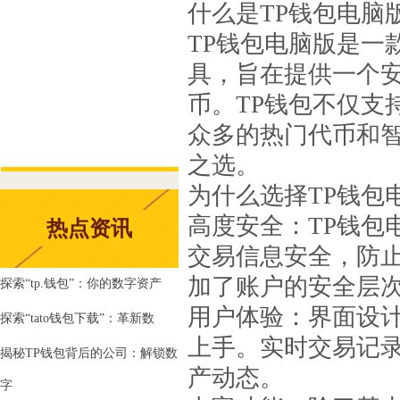
什么是TP钱包电脑
TP钱包电脑版是一
具，旨在提供一个
币。TP钱包不仅支
众多的热门代币和
之选。
为什么选择TP钱包
高度安全：TP钱包
热点资讯
交易信息安全，防
加了账户的安全层
探索“tp.钱包”：你的数字资产
用户体验：界面设
探索“tato钱包下载”：革新数
上手。实时交易记
揭秘TP钱包背后的公司：解锁数
产动态。
字