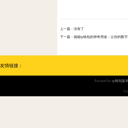
上一篇：没有了
下一篇：
揭秘tp钱包的神奇用途：让你的数
友情链接：
Powered by
tp钱包版
Co