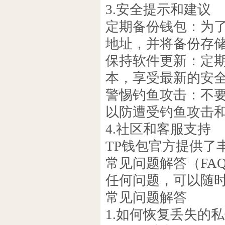
3.安全提示和建议
定期备份钱包：为了
地址，并将备份存
保持软件更新：定期
本，享受最新的安
警惕钓鱼攻击：不
以防遭受钓鱼攻击
4.社区和客服支持
TP钱包官方提供了
常见问题解答（FA
任何问题，可以随
常见问题解答
1.如何恢复丢失的